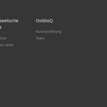
 seelische
OstbloQ
t
Kurzvorstellung
ction
Team
 our work