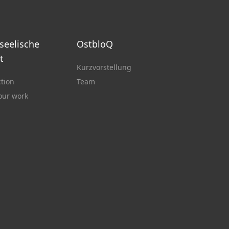
 seelische
OstbloQ
t
Kurzvorstellung
ction
Team
 our work