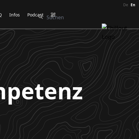
De
En
Q
Infos
Podcast
mpetenz