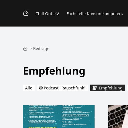
Chill Out e.V.
Fachstelle Konsumkompetenz
>
Beiträge
Empfehlung
Alle
Podcast "Rauschfunk"
Empfehlung