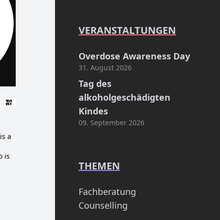
VERANSTALTUNGEN
Overdose Awareness Day
31. August 2026
Tag des
alkoholgeschädigten
Kindes
09. September 2026
is a
 is
THEMEN
Fachberatung
Counselling