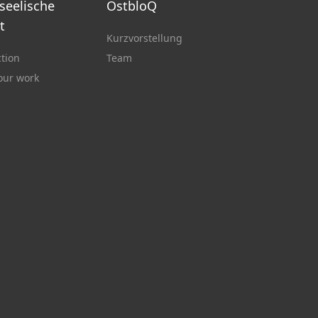
 seelische
OstbloQ
t
Kurzvorstellung
ction
Team
 our work