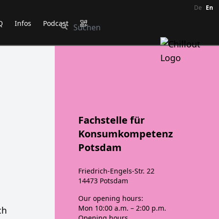
De
En
Q
Infos
Podcast
Fachstelle für
Konsumkompetenz
Potsdam
Friedrich-Engels-Str. 22
14473 Potsdam
Our opening hours:
Mon
10:00 a.m. – 2:00 p.m.
ch
Opening hours