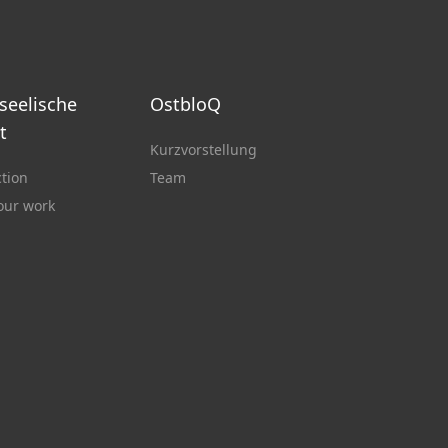
 seelische
OstbloQ
t
Kurzvorstellung
ction
Team
 our work